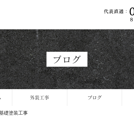
ブログ
ム
外装工事
ブログ
基礎塗装工事
ム
み
ン
ム
外構・エクステリア
選ばれる理由
よくある質問
塗装工事
外構・エクステリア
水回りリフォーム
リノベーション
内装工事
外壁塗装
求人情報
お知らせ
工事
工事