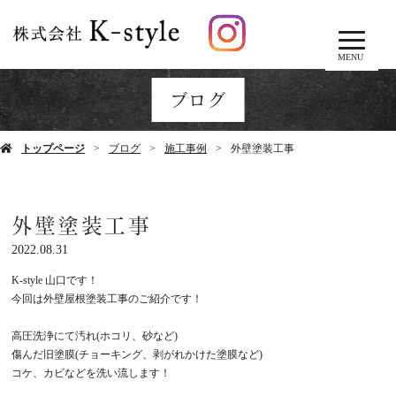
MENU
ブログ
トップページ
ブログ
施工事例
外壁塗装工事
外壁塗装工事
2022.08.31
K-style
山口です！
今回は外壁屋根塗装工事のご紹介です！
高圧洗浄にて
汚れ
(
ホコリ、砂など
)
傷んだ旧塗膜
(
チョーキング、剥がれかけた塗膜など
)
コケ、カビなどを洗い流します！