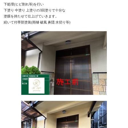
下処理
(
ヒビ割れ等
)
を行い
下塗り
中塗り
上塗りの
3
回塗りで十分な
塗膜を持たせて仕上げていきます。
続いて付帯部塗装
(
雨樋
破風
鼻隠
水切り等
)