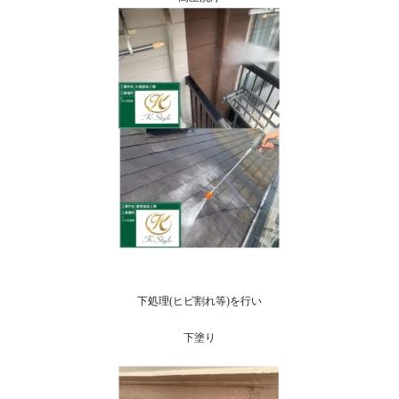
下処理
(
ヒビ割れ等
)を行い
下塗り