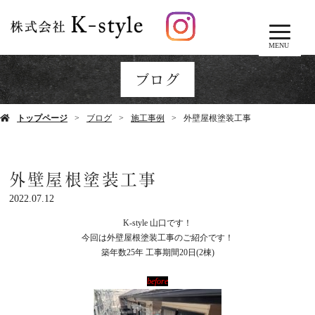
MENU
ブログ
トップページ
ブログ
施工事例
外壁屋根塗装工事
外壁屋根塗装工事
2022.07.12
K-style
山口です！
今回は外壁屋根塗装工事のご紹介です！
築年数
25
年
工事期間
20
日
(2
棟
)
before