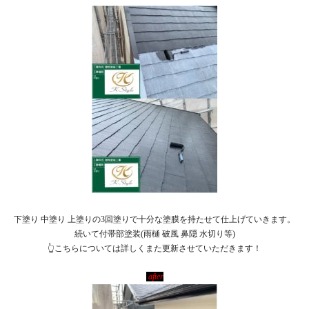
下塗り
中塗り
上塗りの
3
回塗りで十分な塗膜を持たせて仕上げていきます。
続いて付帯部塗装
(
雨樋
破風
鼻隠
水切り等
)
👆
こちらについては詳しくまた更新させていただきます！
after