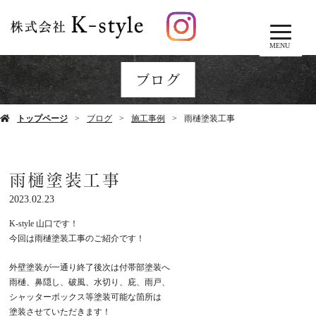
MENU
ブログ
トップページ
ブログ
施工事例
雨樋塗装工事
雨樋塗装工事
2023.02.23
K-style
山口です！
今回は雨樋塗装工事のご紹介です！
外壁塗装が一通り終了後次は付帯部塗装へ
雨樋、鼻隠し、破風、水切り、庇、雨戸、
シャッターボックス等塗装可能な箇所は
塗装させていただきます！