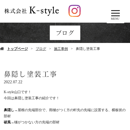
MENU
ブログ
トップページ
ブログ
施工事例
鼻隠し塗装工事
鼻隠し塗装工事
2022.07.22
K-style山口です！
今回は鼻隠し塗装工事の紹介です！
鼻隠し→
屋根の先端部分で、雨樋がつく方の軒先の先端に設置する、横板状の
部材
破風→
樋がつかない方の先端の部材